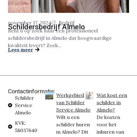
november 17, 2024
Bedrijf
Schildersbedrijf Almelo
Bent u op zoek naar een professioneel
schildersbedrijf in Almelo dat hoogwaardige
kwaliteit levert? Zoek...
Lees meer
Contactinformatie:
Werkgebied
Wat kost een
Schilder
van Schilder
schilder in
Service
Service Almelo
Almelo?
Almelo
Wilt u een
De kosten
KVK:
schilder huren
voor het
58037640
in Almelo? Dit
inhuren van