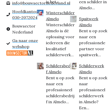
is het...
een schilder in
info@bouwsectornederland.nl
Almelo...
Hoofdkantoor:
Winterschilder
030-2072024
Almelo
Spuitwerk
Winterschilder
Almelo
Bouwsector
Almelo is dé
Bent u op zoek
Nederland
oplossing voor
naar een
Ga naar onze
iedereen die
professionele
webshop
kwalitatief
partner voor
schilderwerk...
spuitwerk...
Schildersbedrij
Schilderwerk
f Almelo
Almelo
Bent u op zoek
Bent u op zoek
naar een
naar
professioneel
professioneel
schildersbedrij
schilderwerk
f in Almelo...
in Almelo?
Een...