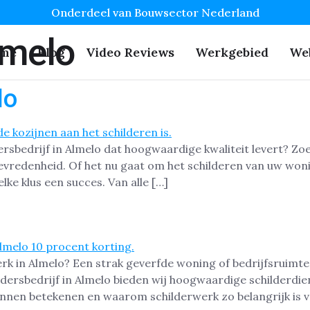
Onderdeel van Bouwsector Nederland
lmelo
me
Blog
Video Reviews
Werkgebied
We
lo
rsbedrijf in Almelo dat hoogwaardige kwaliteit levert? Zoe
evredenheid. Of het nu gaat om het schilderen van uw woni
ke klus een succes. Van alle […]
erk in Almelo? Een strak geverfde woning of bedrijfsruimt
dersbedrijf in Almelo bieden wij hoogwaardige schilderdie
unnen betekenen en waarom schilderwerk zo belangrijk is 